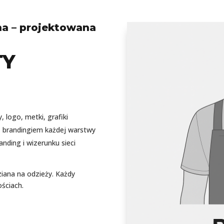
na – projektowana
TY
 logo, metki, grafiki
 brandingiem każdej warstwy
nding i wizerunku sieci
ziana na odzieży. Każdy
ościach.