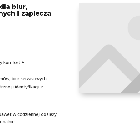
la biur,
nych i zaplecza
ny komfort +
ynów, biur serwisowych
nej i identyfikacji z
Nawet w codziennej odzieży
onalnie.